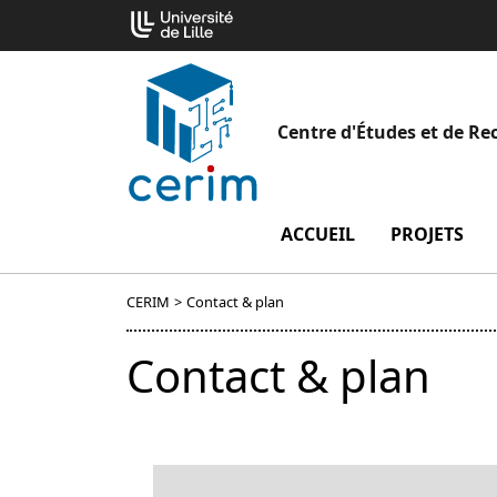
Aller
Cookies management panel
au
contenu
Centre d'Études et de R
ACCUEIL
menu Accueil
PROJETS
m
CERIM
>
Contact & plan
Contact & plan