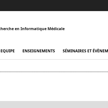
echerche en Informatique Médicale
enu Projets
EQUIPE
menu Equipe
ENSEIGNEMENTS
menu Enseignements
SÉMINAIRES ET ÉVÈNE